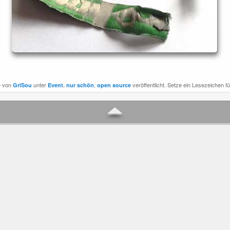
e von
unter
,
,
veröffentlicht. Setze ein Lesezeichen f
GriSou
Event
nur schön
open source
▲