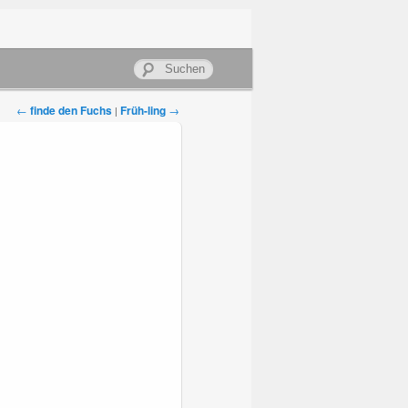
Suchen
←
finde den Fuchs
Früh-ling
→
|