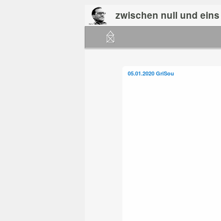
zwischen null und eins
Hauptmenü
Zum
Zum
primären
sekundären
Beitragsnavigation
05.01.2020
GriSou
Inhalt
Inhalt
springen
springen