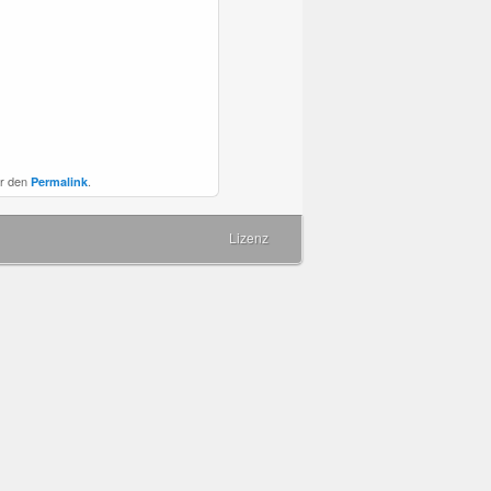
ür den
.
Permalink
Lizenz