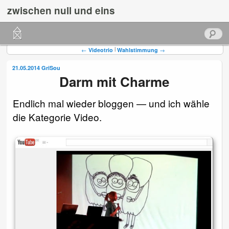
zwischen null und eins
Hauptmenü
Suchen
Zum
Zum
Beitragsnavigation
|
←
Videotrio
Wahlstimmung
→
primären
sekundären
21.05.2014
GriSou
Darm mit Charme
Inhalt
Inhalt
springen
springen
Endlich mal wieder bloggen — und ich wähle
die Kategorie Video.