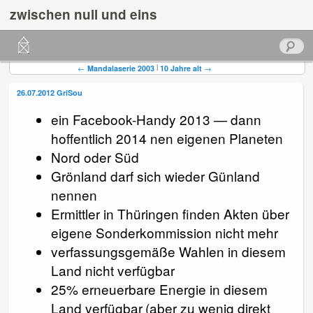
zwischen null und eins
Hauptmenü
Suchen
Zum
Zum
Beitragsnavigation
|
←
Mandalaserie 2003
10 Jahre alt
→
primären
sekundären
26.07.2012
GriSou
Inhalt
Inhalt
ein Facebook-Handy 2013 — dann
hoffentlich 2014 nen eigenen Planeten
springen
springen
Nord oder Süd
Grönland darf sich wieder Günland
nennen
Ermittler in Thüringen finden Akten über
eigene Sonderkommission nicht mehr
verfassungsgemäße Wahlen in diesem
Land nicht verfügbar
25% erneuerbare Energie in diesem
Land verfügbar (aber zu wenig direkt