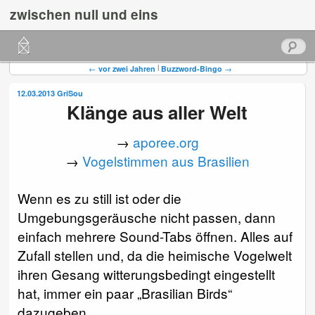
zwischen null und eins
Hauptmenü
Suchen
Zum
Zum
Beitragsnavigation
|
←
vor zwei Jahren
Buzzword-Bingo
→
primären
sekundären
12.03.2013
GriSou
Klänge aus aller Welt
Inhalt
Inhalt
springen
springen
→
aporee.org
→
Vogelstimmen aus Brasilien
Wenn es zu still ist oder die
Umgebungsgeräusche nicht passen, dann
einfach mehrere Sound-Tabs öffnen. Alles auf
Zufall stellen und, da die heimische Vogelwelt
ihren Gesang witterungsbedingt eingestellt
hat, immer ein paar „Brasilian Birds“
dazugeben.