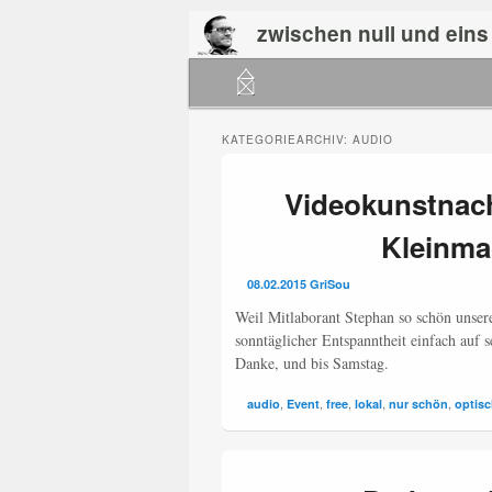
zwischen null und eins
Hauptmenü
Zum
Zum
primären
sekundären
KATEGORIEARCHIV:
AUDIO
Inhalt
Inhalt
Videokunstnach
springen
springen
Kleinma
08.02.2015
GriSou
Weil Mitlaborant Stephan so schön unsere 
sonntäglicher Entspanntheit einfach auf 
Danke, und bis Samstag.
,
,
,
,
,
audio
Event
free
lokal
nur schön
optis