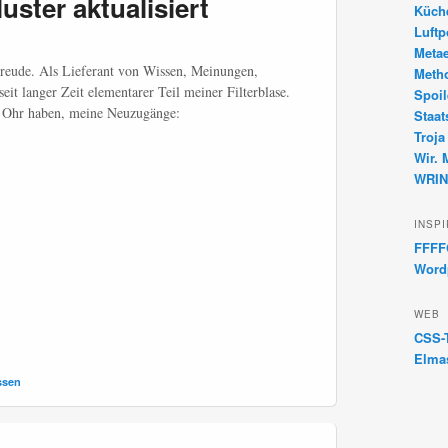
uster aktualisiert
Küch
Luftp
Meta
 Freude. Als Lieferant von Wissen, Meinungen,
Metho
eit langer Zeit elementarer Teil meiner Filterblase.
Spoil
es Ohr haben, meine Neuzugänge:
Staa
Troja
Wir.
WRIN
INSP
FFFFO
Word
WEB
CSS-T
Elma
ssen