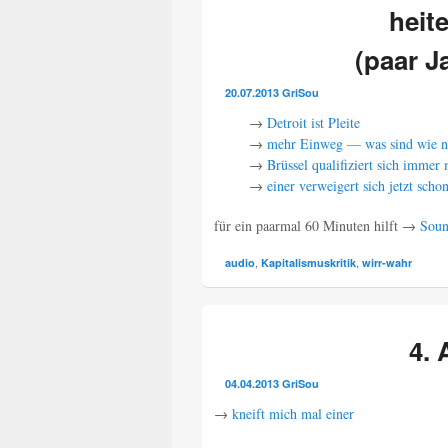
heit
(paar J
20.07.2013
GriSou
→
Detroit ist Pleite
→
mehr Einweg — was sind wie nu
→
Brüssel qualifiziert sich immer
→
einer verweigert sich jetzt scho
für ein paarmal 60 Minuten hilft →
Soun
,
,
audio
Kapitalismuskritik
wirr-wahr
4. 
04.04.2013
GriSou
→
kneift mich mal einer