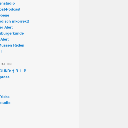
enstudio
ost-Podcast
ebene
disch inkorrekt!
er Alert
tsbürgerkunde
 Alert
 Müssen Reden
T
IRATION
UND! † R. I. P.
press
ricks
studio