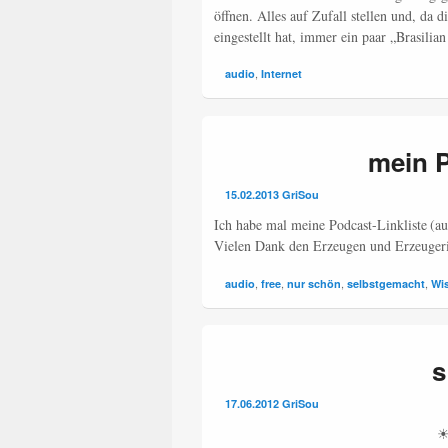
öffnen. Alles auf Zufall stellen und, da
eingestellt hat, immer ein paar „Brasilia
,
audio
Internet
mein P
15.02.2013
GriSou
Ich habe mal meine Podcast-Linkliste (auf
Vielen Dank den Erzeugen und Erzeugerin
,
,
,
,
audio
free
nur schön
selbstgemacht
Wi
s
17.06.2012
GriSou