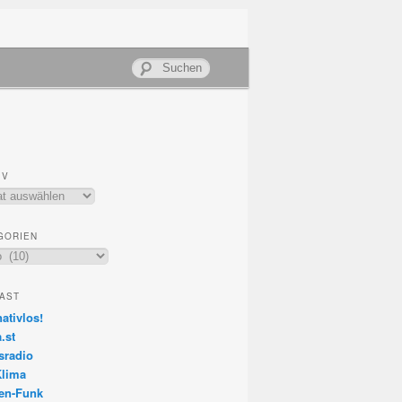
Suchen
IV
GORIEN
rien
AST
nativlos!
.st
sradio
Klima
en-Funk