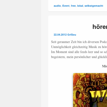
,
,
,
,
audio
Event
free
lokal
selbstgemacht
höre
22.04.2012
GriSou
Seit geraumer Zeit bin ich diversen Podcas
Unmöglichkeit gleichzeitig Musik zu hör
Im Moment sind alle feeds leer und so s
begeistern, mein persönlicher und glückl
Mis