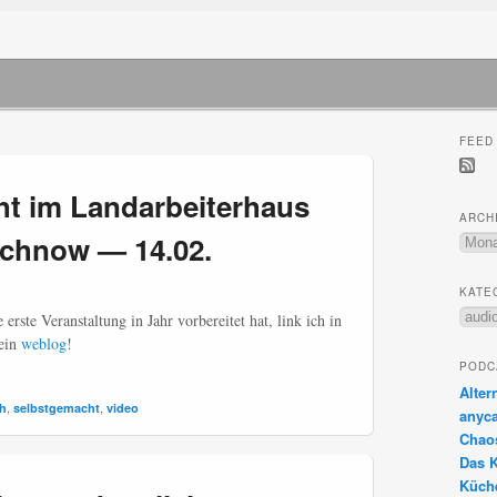
FEED
t im Landarbeiterhaus
ARCH
chnow — 14.02.
Archiv
KATE
Katego
erste Veranstaltung in Jahr vorbereitet hat, link ich in
sein
weblog
!
PODC
Alter
,
,
ch
selbstgemacht
video
anyca
Chao
Das 
Küch