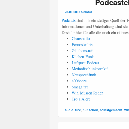
Podcastcl
28.01.2015
GriSou
Podcasts
sind mir ein stetiger Quell der
Informationen und Unterhaltung sind sie s
Deshalb hier für alle die noch ein offen
Chaosradio
Fernostwärts
Glaubenssache
Küchen-Funk
Luftpost-Podcast
Methodisch inkorrekt!
Neusprechfunk
n00bcore
omega tau
Wir. Müssen Reden
Troja Alert
,
,
,
,
audio
free
nur schön
selbstgemacht
Wi