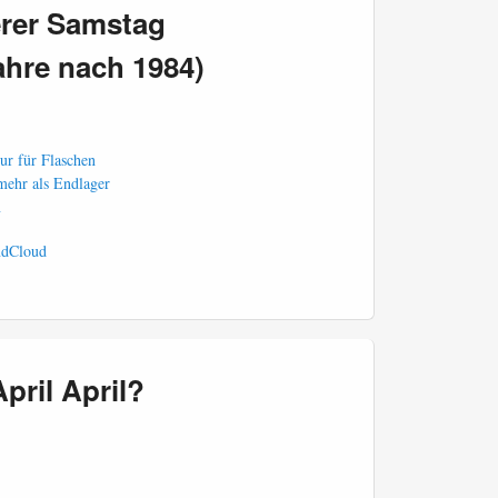
erer Samstag
ahre nach 1984)
r für Flaschen
 mehr als Endlager
n
dCloud
April April?