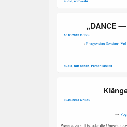
,
audio
wirr-wahr
„DANCE — i
16.03.2013
GriSou
→
Progression Sessions Vol
,
,
audio
nur schön
Persönlichkeit
Klänge
12.03.2013
GriSou
→
Voge
Wenn es zu still ist oder die Umgebungs