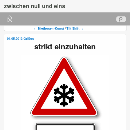
zwischen null und eins
Hauptmenü
Suchen
Zum
Zum
Beitragsnavigation
|
←
Niethosen-Kunst
Tilt Shift
→
primären
sekundären
01.05.2013
GriSou
strikt einzuhalten
Inhalt
Inhalt
springen
springen