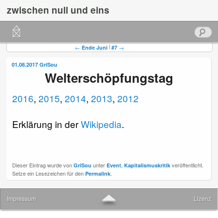
zwischen null und eins
Hauptmenü
Suchen
Zum
Zum
Beitragsnavigation
|
←
Ende Juni
#7
→
primären
sekundären
01.08.2017
GriSou
Welterschöpfungstag
Inhalt
Inhalt
springen
springen
2016
,
2015
,
2014
,
2013
,
2012
Erklärung in der
Wikipedia
.
Dieser Eintrag wurde von
unter
,
veröffentlicht.
GriSou
Event
Kapitalismuskritik
Setze ein Lesezeichen für den
.
Permalink
▲
Impressum
Lizenz