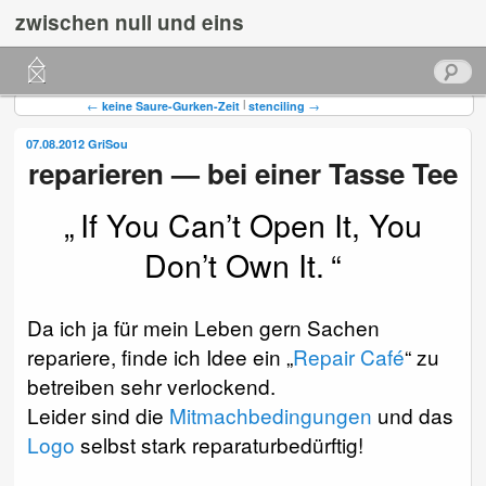
zwischen null und eins
Hauptmenü
Suchen
Zum
Zum
Beitragsnavigation
|
←
keine Saure-Gurken-Zeit
stenciling
→
primären
sekundären
07.08.2012
GriSou
reparieren — bei einer Tasse Tee
Inhalt
Inhalt
springen
springen
If You Can’t Open It, You
Don’t Own It.
Da ich ja für mein Leben gern Sachen
repariere, finde ich Idee ein „
Repair Café
“ zu
betreiben sehr verlockend.
Leider sind die
Mitmachbedingungen
und das
Logo
selbst stark reparaturbedürftig!