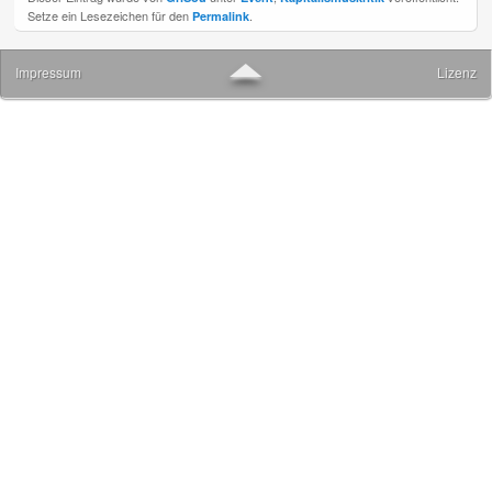
Setze ein Lesezeichen für den
.
Permalink
▲
Impressum
Lizenz