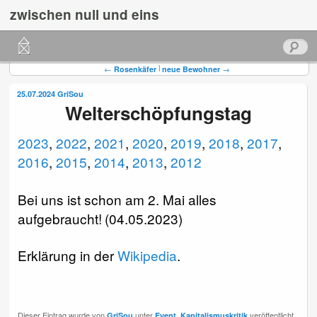
zwischen null und eins
Hauptmenü
Suchen
Zum
Zum
Beitragsnavigation
|
←
Rosenkäfer
neue Bewohner
→
primären
sekundären
25.07.2024
GriSou
Welterschöpfungstag
Inhalt
Inhalt
springen
springen
2023
,
2022
,
2021
,
2020
,
2019
,
2018
,
2017
,
2016
,
2015
,
2014
,
2013
,
2012
Bei uns ist schon am 2. Mai alles
aufgebraucht! (04.05.2023)
Erklärung in der
Wikipedia
.
Dieser Eintrag wurde von
unter
,
veröffentlicht.
GriSou
Event
Kapitalismuskritik