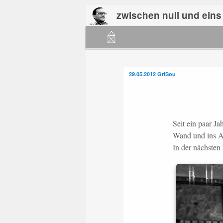
zwischen null und eins
Hauptmenü
Zum
Zum
primären
sekundären
Beitragsnavigation
29.05.2012
GriSou
Inhalt
Inhalt
springen
springen
Seit ein paar J
Wand und ins A
In der nächsten