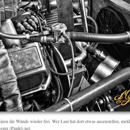
ren die Wände wieder frei. Wer Lust hat dort etwas auszustellen, melde
 gmx (Punkt) net.