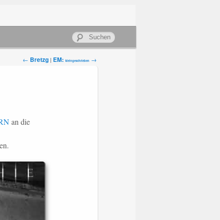
Suchen
←
Bretzg
EM:
→
|
kleingeschrieben
RN
an die
en.