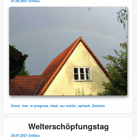
01.08.2021
GriSou
,
,
,
,
,
,
Event
free
in progress
lokal
nur schön
optisch
Zeichen
Welterschöpfungstag
29.07.2021
GriSou