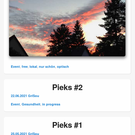
,
,
,
,
Event
free
lokal
nur schön
optisch
Pieks #2
22.06.2021
GriSou
,
,
Event
Gesundheit
in progress
Pieks #1
25.05.2021
GriSou