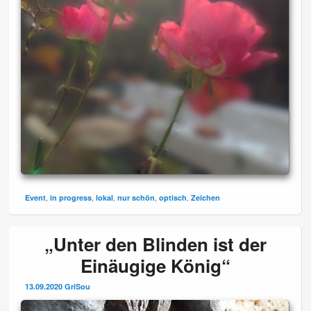
,
,
,
,
,
Event
in progress
lokal
nur schön
optisch
Zeichen
„Unter den Blinden ist der
Einäugige König“
13.09.2020
GriSou