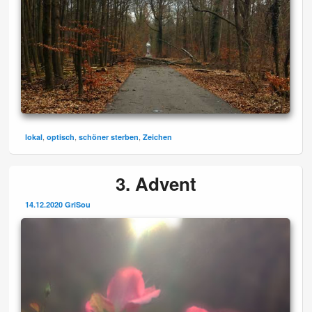
,
,
,
lokal
optisch
schöner sterben
Zeichen
3. Advent
14.12.2020
GriSou