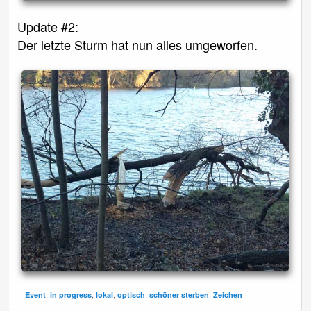
Update #2:
Der letzte Sturm hat nun alles umgeworfen.
,
,
,
,
,
Event
in progress
lokal
optisch
schöner sterben
Zeichen