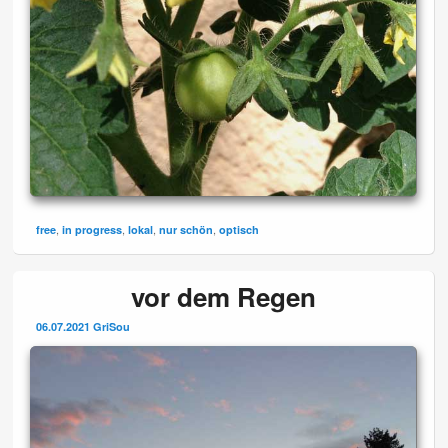
,
,
,
,
free
in progress
lokal
nur schön
optisch
vor dem Regen
06.07.2021
GriSou