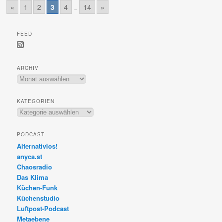
«
1
2
3
4
14
»
…
FEED
ARCHIV
Archiv
KATEGORIEN
Kategorien
PODCAST
Alternativlos!
anyca.st
Chaosradio
Das Klima
Küchen-Funk
Küchenstudio
Luftpost-Podcast
Metaebene