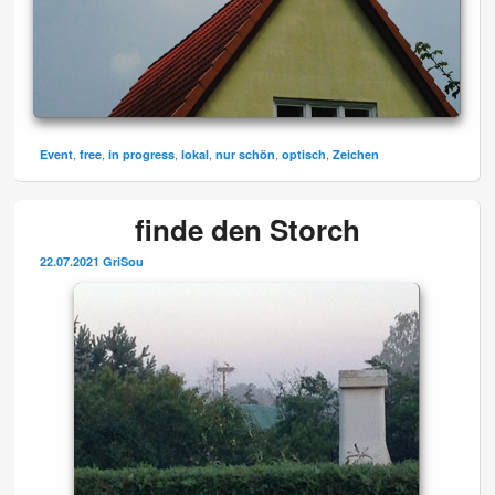
,
,
,
,
,
,
Event
free
in progress
lokal
nur schön
optisch
Zeichen
finde den Storch
22.07.2021
GriSou