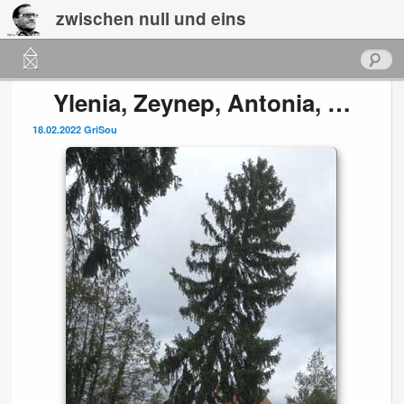
zwischen null und eins
Hauptmenü
Suchen
Zum
Zum
Ylenia, Zeynep, Antonia, …
primären
sekundären
18.02.2022
GriSou
Inhalt
Inhalt
springen
springen