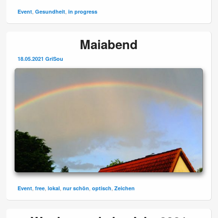
,
,
Event
Gesundheit
in progress
Maiabend
18.05.2021
GriSou
,
,
,
,
,
Event
free
lokal
nur schön
optisch
Zeichen